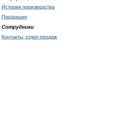
История производства
Продукция
Сотрудники
Контакты, отдел продаж
© 2014 ООО «Юнитрейд»
Производство пружин, продажа пружин растяжения, сжатия,
кручения, тарельчатых, изготовление по чертежам.