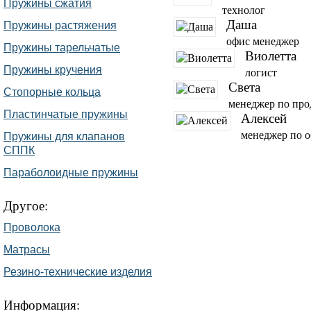
Пружины сжатия
технолог
Даша
Пружины растяжения
офис менеджер
Пружины тарельчатые
Виолетта
Пружины кручения
логист
Света
Стопорные кольца
менеджер по пр
Пластинчатые пружины
Алексей
менеджер по 
Пружины для клапанов
СППК
Параболоидные пружины
Другое:
Проволока
Матрасы
Резино-технические изделия
Информация: